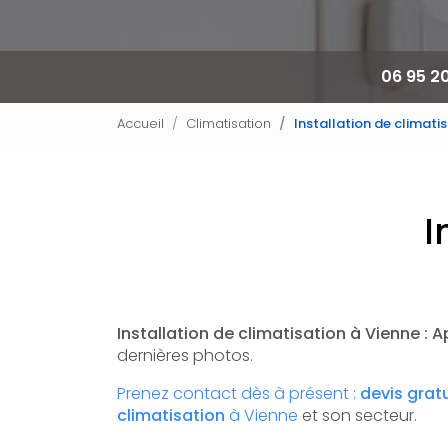
06 95 2
Accueil
Climatisation
Installation de climati
I
Installation de climatisation à Vienne : A
dernières photos.
Prenez contact dès à présent :
devis grat
climatisation
à Vienne
et son secteur.