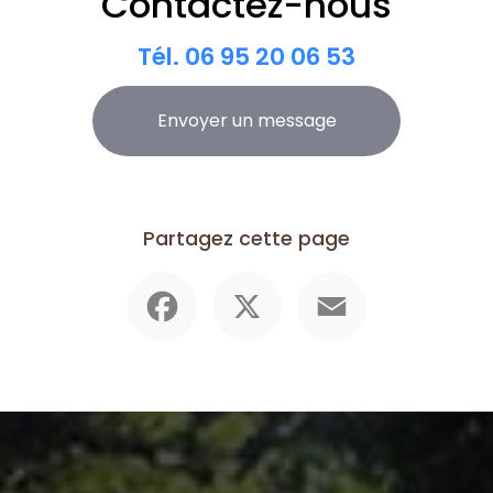
Contactez-nous
Tél.
06 95 20 06 53
Envoyer un message
Partagez cette page
Facebook
X
Email