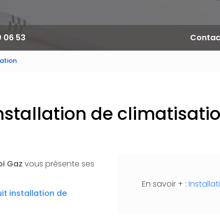
0 06 53
Contac
sation
nstallation de climatisati
pi Gaz
vous présente ses
En savoir + :
Installa
uit
installation de