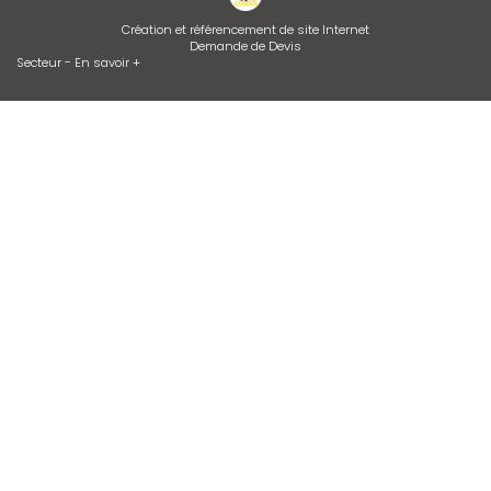
Création et référencement de site Internet
Demande de Devis
Secteur
-
En savoir +
Api Gaz
Sitemap
Fermer
Entreprise de climatisation et chauffagiste à Vienne
Dépannage de chaudière GAZ ou FIOUL
Installation de climatisation
Contrat d’entretien de chaudière
Desembouage d'installation de chauffage radiateurs et plancher
chauffant Isère et Rhône
Devis d'adoucisseur Talassa sur VIENNE et LYON
Entretien de climatisation
Zone géographique
Bourgoin-jallieu