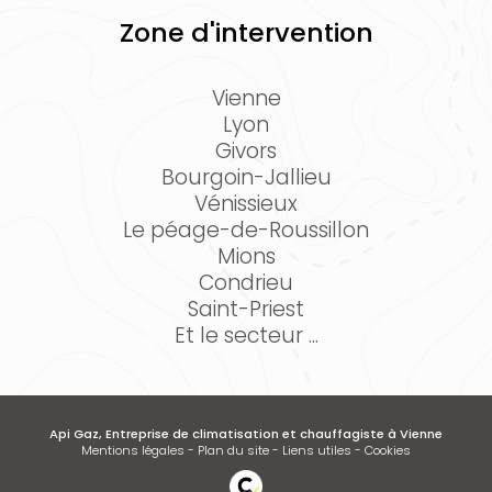
Zone d'intervention
Vienne
Lyon
Givors
Bourgoin-Jallieu
Vénissieux
Le péage-de-Roussillon
Mions
Condrieu
Saint-Priest
Et le secteur ...
Api Gaz, Entreprise de climatisation et chauffagiste à Vienne
Mentions légales
-
Plan du site
-
Liens utiles
-
Cookies