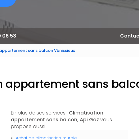
0 06 53
Contac
 appartement sans balcon Vénissieux
n appartement sans balc
En plus de ses services :
Climatisation
appartement sans balcon, Api Gaz
vous
propose aussi :
Achat de climatisation murale