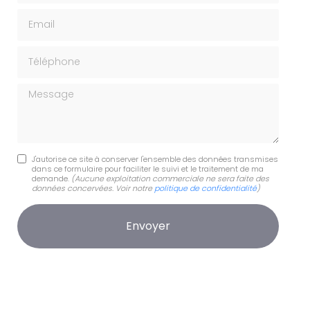
Email
Téléphone
Message
J'autorise ce site à conserver l'ensemble des données transmises
dans ce formulaire pour faciliter le suivi et le traitement de ma
demande.
(Aucune exploitation commerciale ne sera faite des
données concervées. Voir notre
politique de confidentialité
)