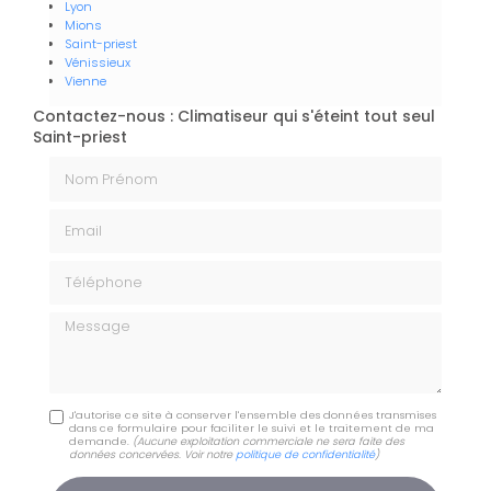
Lyon
Mions
Saint-priest
Vénissieux
Vienne
Contactez-nous : Climatiseur qui s'éteint tout seul
Saint-priest
Nom Prénom
Email
Téléphone
Message
J'autorise ce site à conserver l'ensemble des données transmises
dans ce formulaire pour faciliter le suivi et le traitement de ma
demande.
(Aucune exploitation commerciale ne sera faite des
données concervées. Voir notre
politique de confidentialité
)