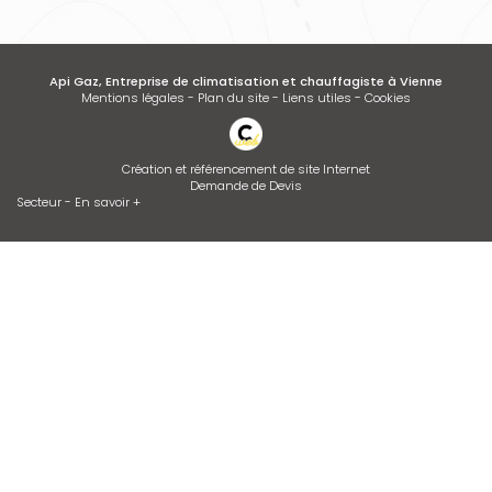
Api Gaz, Entreprise de climatisation et chauffagiste à Vienne
Mentions légales
-
Plan du site
-
Liens utiles
-
Cookies
Création et référencement de site Internet
Demande de Devis
Secteur
-
En savoir +
Api Gaz
Sitemap
Fermer
Entreprise de climatisation et chauffagiste à Vienne
Dépannage de chaudière GAZ ou FIOUL
Devis d'adoucisseur Talassa sur VIENNE et LYON
Desembouage d'installation de chauffage radiateurs et plancher
chauffant Isère et Rhône
Installation de climatisation
Contrat d’entretien de chaudière