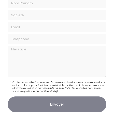
Nom Prénom
Société
Email
Téléphone
Message
J'autorise ce site à conserver l'ensemble des données transmises dans
ce formulaire pour faciliter le suivi et le traitement de ma demande.
(Aucune exploitation commerciale ne sera faite des données conservées.
Voir notre
politique de confidentialité
)