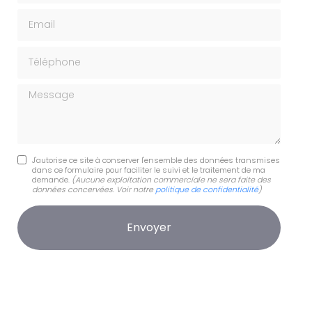
Email
Téléphone
Message
J'autorise ce site à conserver l'ensemble des données transmises
dans ce formulaire pour faciliter le suivi et le traitement de ma
demande.
(Aucune exploitation commerciale ne sera faite des
données concervées. Voir notre
politique de confidentialité
)