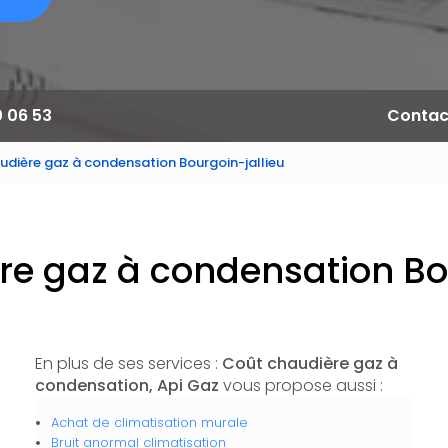
0 06 53
Contac
udière gaz à condensation Bourgoin-jallieu
re gaz à condensation Bou
En plus de ses services :
Coût chaudière gaz à
condensation, Api Gaz
vous propose aussi :
Achat de climatisation murale
Bruit anormal climatisation