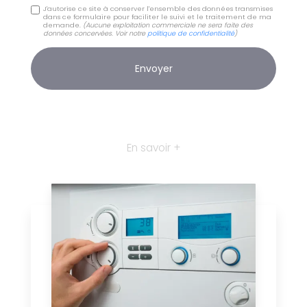
J'autorise ce site à conserver l'ensemble des données transmises
dans ce formulaire pour faciliter le suivi et le traitement de ma
demande.
(Aucune exploitation commerciale ne sera faite des
données concervées. Voir notre
politique de confidentialité
)
En savoir +