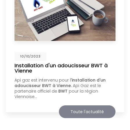
02/10/2023
Nouveau support de communication
web
Api Gaz à Vienne
vous présente son nouveau
support de communication web réalisé par la
société
BIIM COM
. Vous souhaitant une
agréable visite, si vous avez besoin…
Toute l'actualité