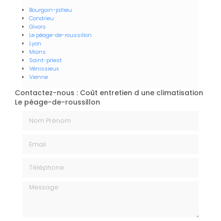
Bourgoin-jallieu
Condrieu
Givors
Le péage-de-roussillon
Lyon
Mions
Saint-priest
Vénissieux
Vienne
Contactez-nous : Coût entretien d une climatisation
Le péage-de-roussillon
Nom Prénom
Email
Téléphone
Message