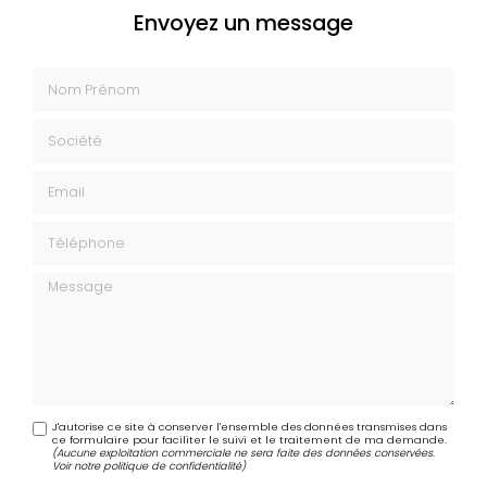
Envoyez un message
Nom Prénom
Société
Email
Téléphone
Message
J'autorise ce site à conserver l'ensemble des données transmises dans
ce formulaire pour faciliter le suivi et le traitement de ma demande.
(Aucune exploitation commerciale ne sera faite des données conservées.
Voir notre
politique de confidentialité
)