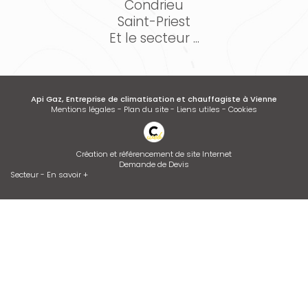
Condrieu
Saint-Priest
Et le secteur ...
Api Gaz, Entreprise de climatisation et chauffagiste à Vienne
Mentions légales
-
Plan du site
-
Liens utiles
-
Cookies
Création et référencement de site Internet
Demande de Devis
Secteur
-
En savoir +
Api Gaz
Sitemap
Fermer
Entreprise de climatisation et chauffagiste à Vienne
Entretien de climatisation
Installation de climatisation
Dépannage de chaudière GAZ ou FIOUL