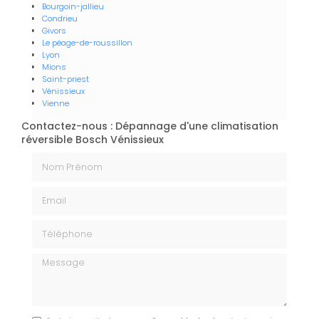
Bourgoin-jallieu
Condrieu
Givors
Le péage-de-roussillon
Lyon
Mions
Saint-priest
Vénissieux
Vienne
Contactez-nous : Dépannage d'une climatisation
réversible Bosch Vénissieux
Nom Prénom
Email
Téléphone
Message