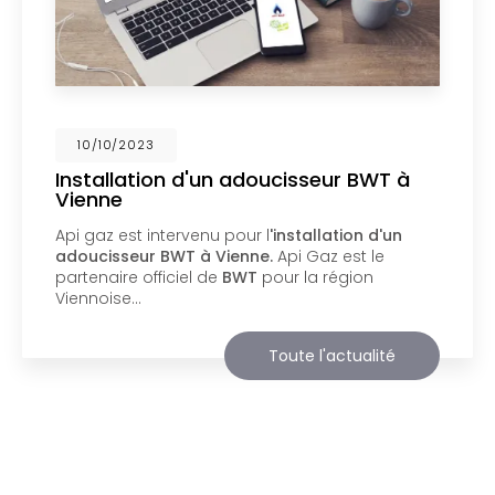
02/10/2023
Nouveau support de communication
web
Api Gaz à Vienne
vous présente son nouveau
support de communication web réalisé par la
société
BIIM COM
. Vous souhaitant une
agréable visite, si vous avez besoin…
Toute l'actualité