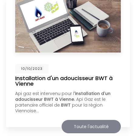
02/10/2023
Nouveau support de communication
web
Api Gaz à Vienne
vous présente son nouveau
support de communication web réalisé par la
société
BIIM COM
. Vous souhaitant une
agréable visite, si vous avez besoin…
Toute l'actualité