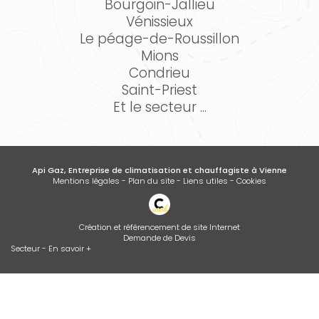
Bourgoin-Jallieu
Vénissieux
Le péage-de-Roussillon
Mions
Condrieu
Saint-Priest
Et le secteur ...
Api Gaz, Entreprise de climatisation et chauffagiste à Vienne
Mentions légales
-
Plan du site
-
Liens utiles
-
Cookies
Création et référencement de site Internet
Demande de Devis
Secteur
-
En savoir +
Api Gaz
Sitemap
Fermer
Entreprise de climatisation et chauffagiste à Vienne