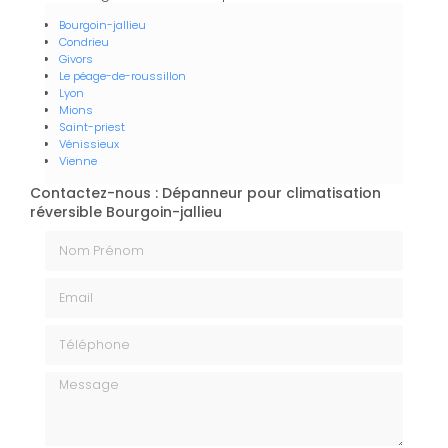
Bourgoin-jallieu
Condrieu
Givors
Le péage-de-roussillon
Lyon
Mions
Saint-priest
Vénissieux
Vienne
Contactez-nous : Dépanneur pour climatisation
réversible Bourgoin-jallieu
Nom Prénom
Email
Téléphone
Message