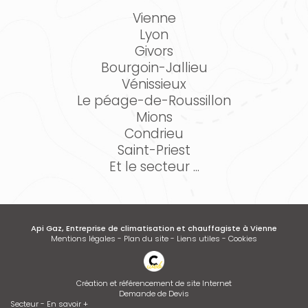
Vienne
Lyon
Givors
Bourgoin-Jallieu
Vénissieux
Le péage-de-Roussillon
Mions
Condrieu
Saint-Priest
Et le secteur ...
Api Gaz, Entreprise de climatisation et chauffagiste à Vienne
Mentions légales
-
Plan du site
-
Liens utiles
-
Cookies
Création et référencement de site Internet
Demande de Devis
Secteur
-
En savoir +