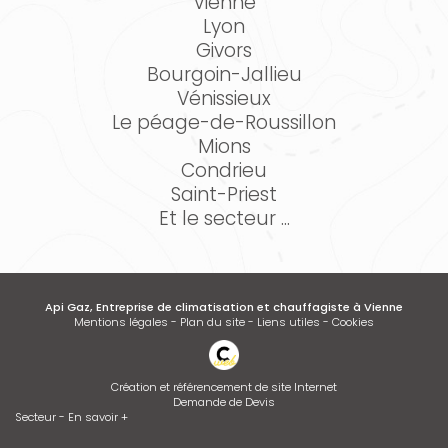
Vienne
Lyon
Givors
Bourgoin-Jallieu
Vénissieux
Le péage-de-Roussillon
Mions
Condrieu
Saint-Priest
Et le secteur ...
Api Gaz, Entreprise de climatisation et chauffagiste à Vienne
Mentions légales
-
Plan du site
-
Liens utiles
-
Cookies
Création et référencement de site Internet
Demande de Devis
Secteur
-
En savoir +
Api Gaz
Sitemap