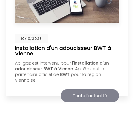
02/10/2023
Nouveau support de communication
web
Api Gaz à Vienne
vous présente son nouveau
support de communication web réalisé par la
société
BIIM COM
. Vous souhaitant une
agréable visite, si vous avez besoin…
Toute l'actualité