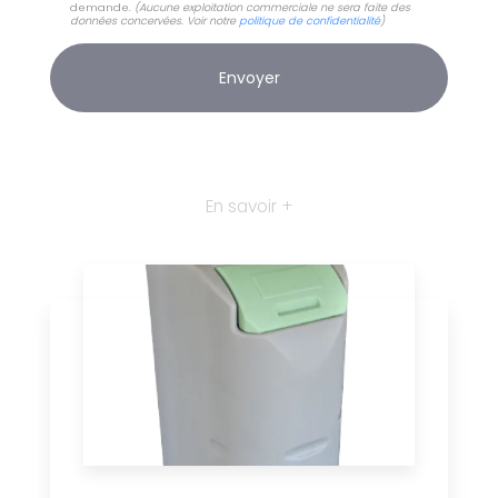
demande.
(Aucune exploitation commerciale ne sera faite des
données concervées. Voir notre
politique de confidentialité
)
En savoir +