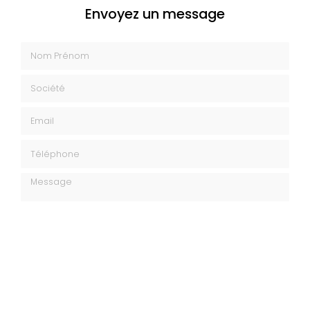
Envoyez un message
Nom Prénom
Société
Email
Téléphone
Message
J'autorise ce site à conserver l'ensemble des données transmises dans
ce formulaire pour faciliter le suivi et le traitement de ma demande.
(Aucune exploitation commerciale ne sera faite des données conservées.
Voir notre
politique de confidentialité
)