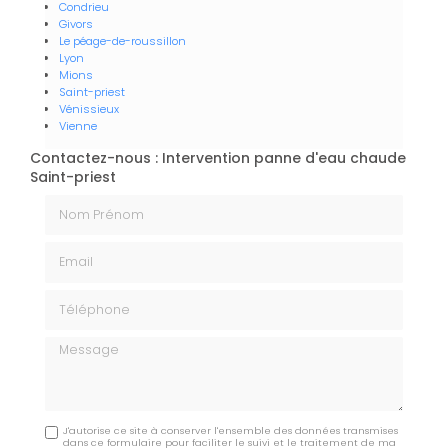
Condrieu
Givors
Le péage-de-roussillon
Lyon
Mions
Saint-priest
Vénissieux
Vienne
Contactez-nous : Intervention panne d'eau chaude
Saint-priest
Nom Prénom
Email
Téléphone
Message
J'autorise ce site à conserver l'ensemble des données transmises
dans ce formulaire pour faciliter le suivi et le traitement de ma