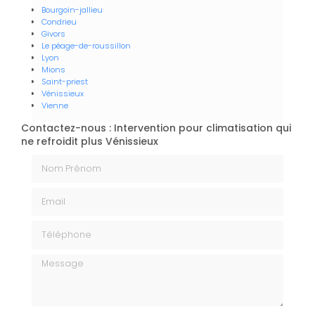
Bourgoin-jallieu
Condrieu
Givors
Le péage-de-roussillon
Lyon
Mions
Saint-priest
Vénissieux
Vienne
Contactez-nous : Intervention pour climatisation qui
ne refroidit plus Vénissieux
Nom Prénom
Email
Téléphone
Message