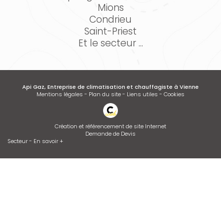
Mions
Condrieu
Saint-Priest
Et le secteur ...
Api Gaz, Entreprise de climatisation et chauffagiste à Vienne
Mentions légales
-
Plan du site
-
Liens utiles
-
Cookies
Création et référencement de site Internet
Demande de Devis
Secteur
-
En savoir +
Api Gaz
Sitemap
Fermer
Entreprise de climatisation et chauffagiste à Vienne
Devis d'adoucisseur Talassa sur VIENNE et LYON
Dépannage de chaudière GAZ ou FIOUL