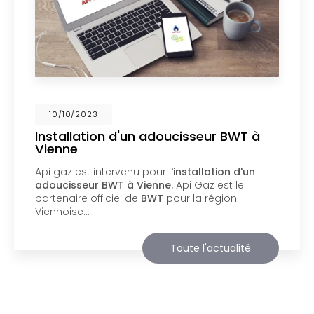
02/10/2023
Nouveau support de communication
web
Api Gaz à Vienne
vous présente son nouveau
support de communication web réalisé par la
société
BIIM COM
. Vous souhaitant une
agréable visite, si vous avez besoin…
Toute l'actualité