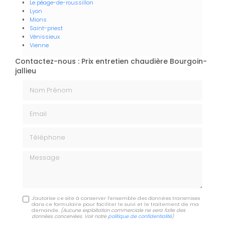
Le péage-de-roussillon
Lyon
Mions
Saint-priest
Vénissieux
Vienne
Contactez-nous : Prix entretien chaudière Bourgoin-
jallieu
Nom Prénom
Email
Téléphone
Message
J'autorise ce site à conserver l'ensemble des données transmises
dans ce formulaire pour faciliter le suivi et le traitement de ma
demande.
(Aucune exploitation commerciale ne sera faite des
données concervées. Voir notre
politique de confidentialité
)