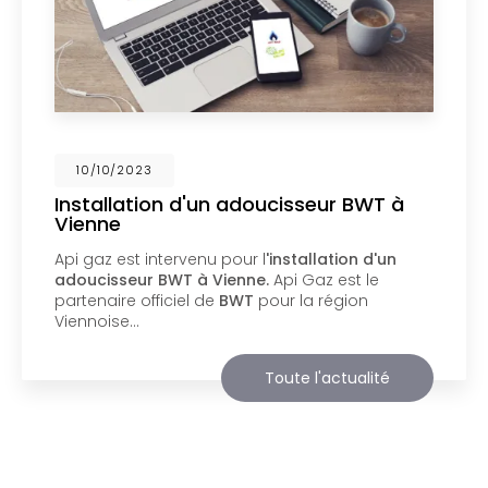
02/10/2023
Nouveau support de communication
web
Api Gaz à Vienne
vous présente son nouveau
support de communication web réalisé par la
société
BIIM COM
. Vous souhaitant une
agréable visite, si vous avez besoin…
Toute l'actualité