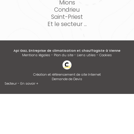
Mions
Condrieu
Saint-Priest
Et le secteur ...
Api Gaz, Entreprise de climatisation et chauffagiste à Vienne
Mentions légales
-
Plan du site
-
Liens utiles
-
Cookies
Création et référencement de site Internet
Demande de Devis
Secteur
-
En savoir +
Api Gaz
Sitemap
Fermer
Entreprise de climatisation et chauffagiste à Vienne
Installation de climatisation
Dépannage de chaudière GAZ ou FIOUL