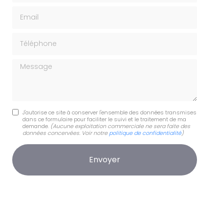
Email
Téléphone
Message
J'autorise ce site à conserver l'ensemble des données transmises
dans ce formulaire pour faciliter le suivi et le traitement de ma
demande.
(Aucune exploitation commerciale ne sera faite des
données concervées. Voir notre
politique de confidentialité
)