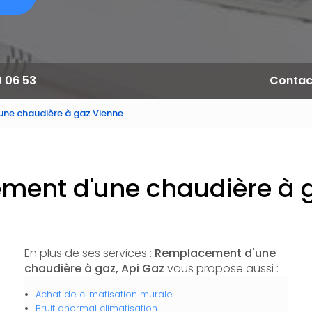
0 06 53
Contac
ne chaudière à gaz Vienne
ent d'une chaudière à 
En plus de ses services :
Remplacement d'une
chaudière à gaz, Api Gaz
vous propose aussi :
Achat de climatisation murale
Bruit anormal climatisation