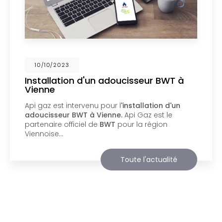
02/10/2023
Nouveau support de communication
web
Api Gaz à Vienne
vous présente son nouveau
support de communication web réalisé par la
société
BIIM COM
. Vous souhaitant une
agréable visite, si vous avez besoin…
Toute l'actualité