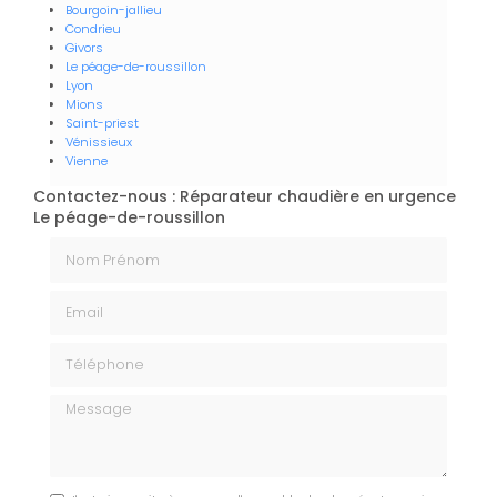
Bourgoin-jallieu
Condrieu
Givors
Le péage-de-roussillon
Lyon
Mions
Saint-priest
Vénissieux
Vienne
Contactez-nous : Réparateur chaudière en urgence
Le péage-de-roussillon
Nom Prénom
Email
Téléphone
Message