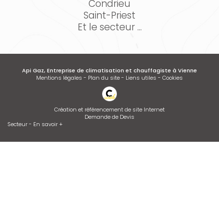
Condrieu
Saint-Priest
Et le secteur ...
Api Gaz, Entreprise de climatisation et chauffagiste à Vienne
Mentions légales
-
Plan du site
-
Liens utiles
-
Cookies
Création et référencement de site Internet
Demande de Devis
Secteur
-
En savoir +
Api Gaz
Sitemap
Fermer
Entreprise de climatisation et chauffagiste à Vienne
Desembouage d'installation de chauffage radiateurs et plancher
chauffant Isère et Rhône
Entretien de climatisation