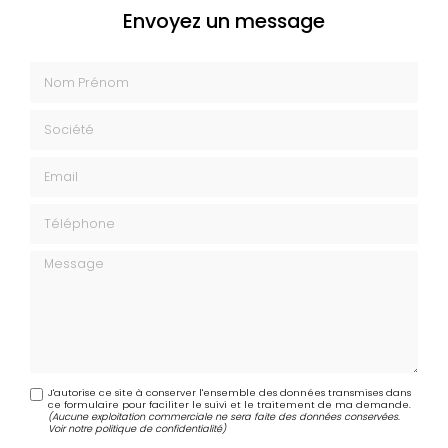
Envoyez un message
Nom Prénom
Société
Email
Téléphone
Message
J'autorise ce site à conserver l'ensemble des données transmises dans
ce formulaire pour faciliter le suivi et le traitement de ma demande.
(Aucune exploitation commerciale ne sera faite des données conservées.
Voir notre
politique de confidentialité
)