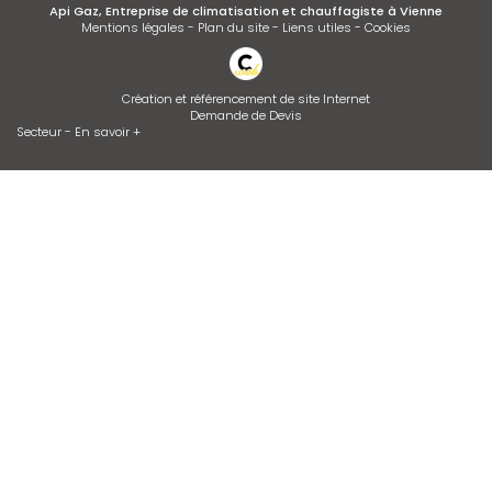
Api Gaz, Entreprise de climatisation et chauffagiste à Vienne
Mentions légales
-
Plan du site
-
Liens utiles
-
Cookies
Création et référencement de site Internet
Demande de Devis
Secteur
-
En savoir +
Api Gaz
Sitemap
Fermer
Entreprise de climatisation et chauffagiste à Vienne
Devis d'adoucisseur Talassa sur VIENNE et LYON
Desembouage d'installation de chauffage radiateurs et plancher
chauffant Isère et Rhône
Entretien de climatisation
Installation de climatisation
Contrat d’entretien de chaudière
Dépannage de chaudière GAZ ou FIOUL
Zone géographique