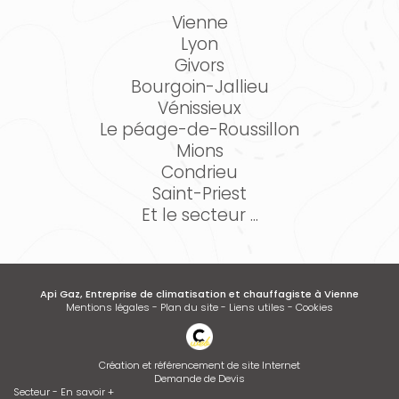
Vienne
Lyon
Givors
Bourgoin-Jallieu
Vénissieux
Le péage-de-Roussillon
Mions
Condrieu
Saint-Priest
Et le secteur ...
Api Gaz, Entreprise de climatisation et chauffagiste à Vienne
Mentions légales
-
Plan du site
-
Liens utiles
-
Cookies
Création et référencement de site Internet
Demande de Devis
Secteur
-
En savoir +