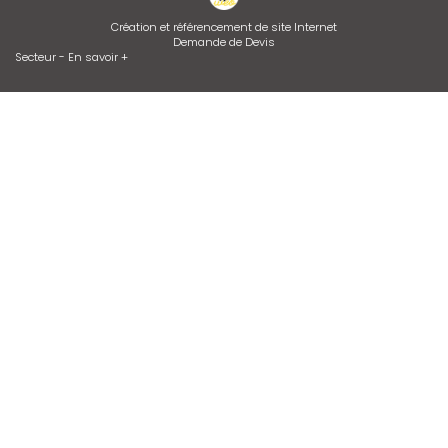
Création et référencement de site Internet
Demande de Devis
Secteur
-
En savoir +
Api Gaz
Sitemap
Fermer
Entreprise de climatisation et chauffagiste à Vienne
Contrat d’entretien de chaudière
Installation de climatisation
Desembouage d'installation de chauffage radiateurs et plancher
chauffant Isère et Rhône
Dépannage de chaudière GAZ ou FIOUL
Entretien de climatisation
Devis d'adoucisseur Talassa sur VIENNE et LYON
Zone géographique
Bourgoin-jallieu