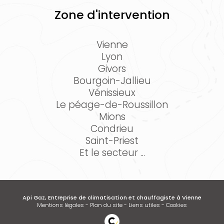
Zone d'intervention
Vienne
Lyon
Givors
Bourgoin-Jallieu
Vénissieux
Le péage-de-Roussillon
Mions
Condrieu
Saint-Priest
Et le secteur ...
Api Gaz, Entreprise de climatisation et chauffagiste à Vienne
Mentions légales
-
Plan du site
-
Liens utiles
-
Cookies