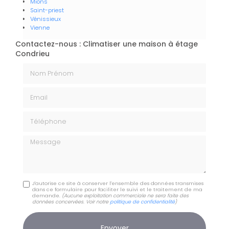
Mions
Saint-priest
Vénissieux
Vienne
Contactez-nous : Climatiser une maison à étage
Condrieu
Nom Prénom
Email
Téléphone
Message
J'autorise ce site à conserver l'ensemble des données transmises
dans ce formulaire pour faciliter le suivi et le traitement de ma
demande.
(Aucune exploitation commerciale ne sera faite des
données concervées. Voir notre
politique de confidentialité
)