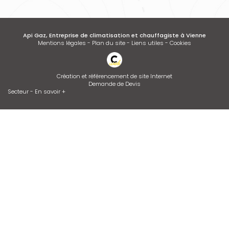
Api Gaz, Entreprise de climatisation et chauffagiste à Vienne
Mentions légales
-
Plan du site
-
Liens utiles
-
Cookies
Création et référencement de site Internet
Demande de Devis
Secteur
-
En savoir +
Api Gaz
Sitemap
Fermer
Entreprise de climatisation et chauffagiste à Vienne
Entretien de climatisation
Contrat d’entretien de chaudière
Installation de climatisation
Desembouage d'installation de chauffage radiateurs et plancher
chauffant Isère et Rhône
Devis d'adoucisseur Talassa sur VIENNE et LYON