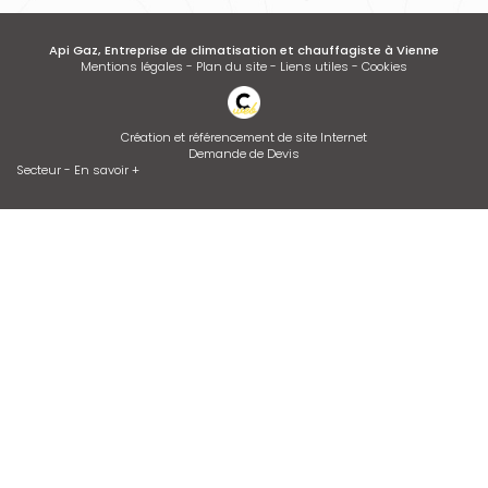
Api Gaz, Entreprise de climatisation et chauffagiste à Vienne
Mentions légales
-
Plan du site
-
Liens utiles
-
Cookies
Création et référencement de site Internet
Demande de Devis
Secteur
-
En savoir +
Api Gaz
Sitemap
Fermer
Entreprise de climatisation et chauffagiste à Vienne
Desembouage d'installation de chauffage radiateurs et plancher
chauffant Isère et Rhône
Installation de climatisation
Devis d'adoucisseur Talassa sur VIENNE et LYON
Entretien de climatisation
Contrat d’entretien de chaudière
Dépannage de chaudière GAZ ou FIOUL