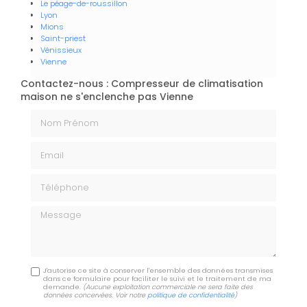
Le péage-de-roussillon
Lyon
Mions
Saint-priest
Vénissieux
Vienne
Contactez-nous : Compresseur de climatisation
maison ne s'enclenche pas Vienne
Nom Prénom
Email
Téléphone
Message
J'autorise ce site à conserver l'ensemble des données transmises
dans ce formulaire pour faciliter le suivi et le traitement de ma
demande.
(Aucune exploitation commerciale ne sera faite des
données concervées. Voir notre
politique de confidentialité
)