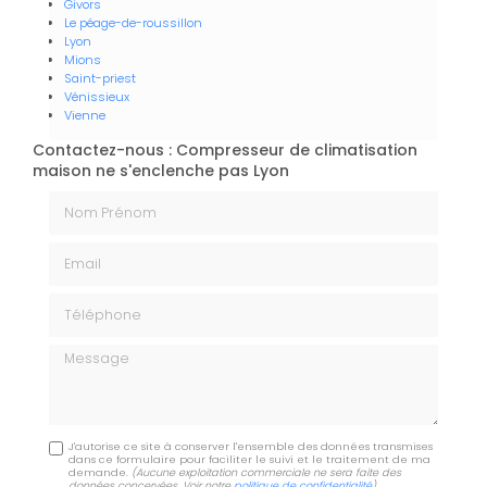
Givors
Le péage-de-roussillon
Lyon
Mions
Saint-priest
Vénissieux
Vienne
Contactez-nous : Compresseur de climatisation
maison ne s'enclenche pas Lyon
Nom Prénom
Email
Téléphone
Message
J'autorise ce site à conserver l'ensemble des données transmises
dans ce formulaire pour faciliter le suivi et le traitement de ma
demande.
(Aucune exploitation commerciale ne sera faite des
données concervées. Voir notre
politique de confidentialité
)