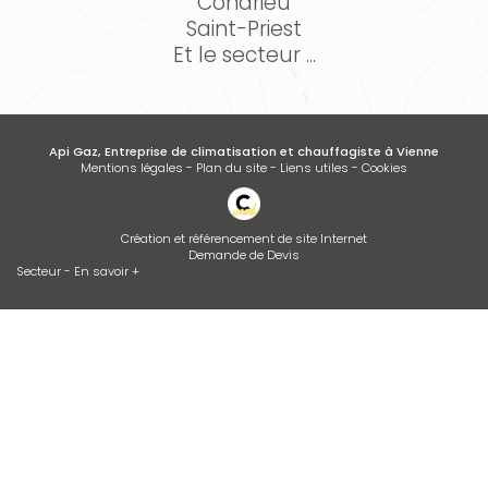
Condrieu
Saint-Priest
Et le secteur ...
Api Gaz, Entreprise de climatisation et chauffagiste à Vienne
Mentions légales
-
Plan du site
-
Liens utiles
-
Cookies
Création et référencement de site Internet
Demande de Devis
Secteur
-
En savoir +
Api Gaz
Sitemap
Fermer
Entreprise de climatisation et chauffagiste à Vienne
Entretien de climatisation
Contrat d’entretien de chaudière
Installation de climatisation