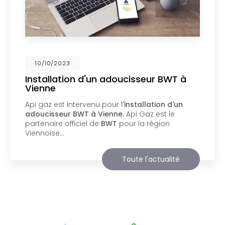
02/10/2023
Nouveau support de communication
web
Api Gaz à Vienne
vous présente son nouveau
support de communication web réalisé par la
société
BIIM COM
. Vous souhaitant une
agréable visite, si vous avez besoin…
Toute l'actualité