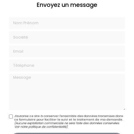
Envoyez un message
Nom Prénom
Société
Email
Téléphone
Message
J'autorise ce site à conserver l'ensemble des données transmises dans
ce formulaire pour faciliter le suivi et le traitement de ma demande.
(Aucune exploitation commerciale ne sera faite des données conservées.
Voir notre
politique de confidentialité
)