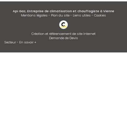
Api Gaz, Entreprise de climatisation et chauffagiste à Vienne
Mentions légales
-
Plan du site
-
Liens utiles
-
Cookies
Création et référencement de site Internet
Demande de Devis
Secteur
-
En savoir +
Api Gaz
Sitemap
Fermer
Entreprise de climatisation et chauffagiste à Vienne
Installation de climatisation
Contrat d’entretien de chaudière
Devis d'adoucisseur Talassa sur VIENNE et LYON
Desembouage d'installation de chauffage radiateurs et plancher
chauffant Isère et Rhône
Dépannage de chaudière GAZ ou FIOUL
Entretien de climatisation