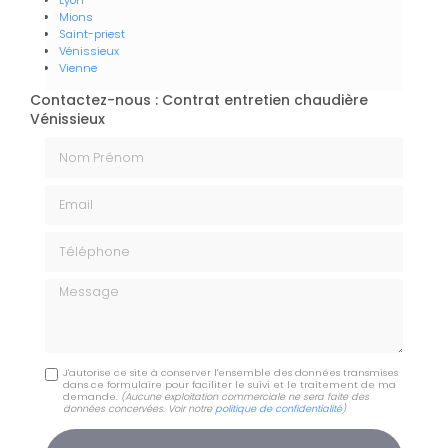
Lyon
Mions
Saint-priest
Vénissieux
Vienne
Contactez-nous : Contrat entretien chaudière
Vénissieux
Nom Prénom
Email
Téléphone
Message
J'autorise ce site à conserver l'ensemble des données transmises
dans ce formulaire pour faciliter le suivi et le traitement de ma
demande.
(Aucune exploitation commerciale ne sera faite des
données concervées. Voir notre
politique de confidentialité
)