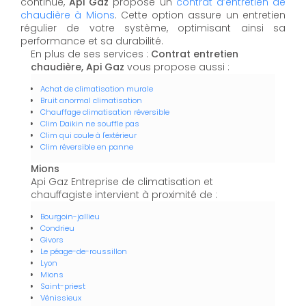
continue,
Api Gaz
propose un
contrat d’entretien de
chaudière à Mions
. Cette option assure un entretien
régulier de votre système, optimisant ainsi sa
performance et sa durabilité.
En plus de ses services :
Contrat entretien
chaudière, Api Gaz
vous propose aussi :
Achat de climatisation murale
Bruit anormal climatisation
Chauffage climatisation réversible
Clim Daikin ne souffle pas
Clim qui coule à l'extérieur
Clim réversible en panne
Mions
Api Gaz Entreprise de climatisation et
chauffagiste intervient à proximité de :
Bourgoin-jallieu
Condrieu
Givors
Le péage-de-roussillon
Lyon
Mions
Saint-priest
Vénissieux