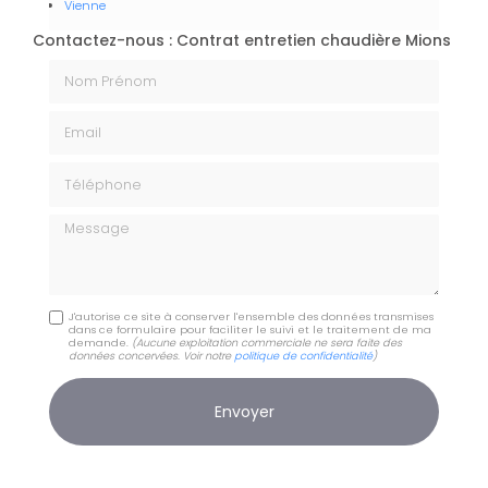
Vienne
Contactez-nous : Contrat entretien chaudière Mions
Nom Prénom
Email
Téléphone
Message
J'autorise ce site à conserver l'ensemble des données transmises
dans ce formulaire pour faciliter le suivi et le traitement de ma
demande.
(Aucune exploitation commerciale ne sera faite des
données concervées. Voir notre
politique de confidentialité
)