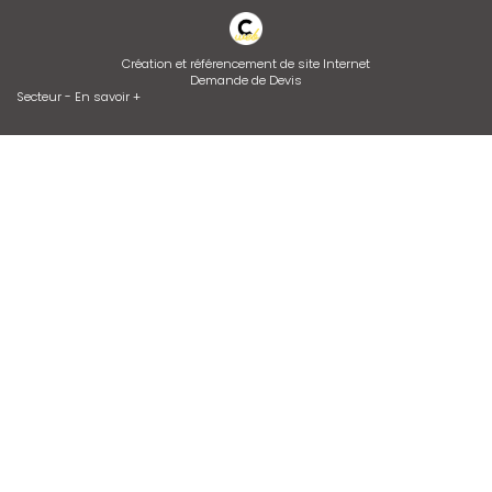
Création et référencement de site Internet
Demande de Devis
Secteur
-
En savoir +
Api Gaz
Sitemap
Fermer
Entreprise de climatisation et chauffagiste à Vienne
Entretien de climatisation
Devis d'adoucisseur Talassa sur VIENNE et LYON
Desembouage d'installation de chauffage radiateurs et plancher
chauffant Isère et Rhône
Dépannage de chaudière GAZ ou FIOUL
Contrat d’entretien de chaudière
Installation de climatisation
Zone géographique