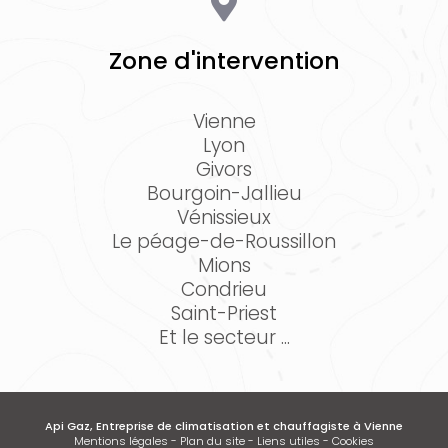
Zone d'intervention
Vienne
Lyon
Givors
Bourgoin-Jallieu
Vénissieux
Le péage-de-Roussillon
Mions
Condrieu
Saint-Priest
Et le secteur ...
Api Gaz, Entreprise de climatisation et chauffagiste à Vienne
Mentions légales
-
Plan du site
-
Liens utiles
-
Cookies