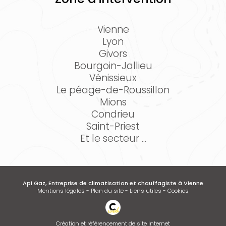
Vienne
Lyon
Givors
Bourgoin-Jallieu
Vénissieux
Le péage-de-Roussillon
Mions
Condrieu
Saint-Priest
Et le secteur ...
Api Gaz, Entreprise de climatisation et chauffagiste à Vienne
Mentions légales
-
Plan du site
-
Liens utiles
-
Cookies
Création et référencement de site Internet