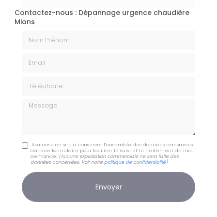
Contactez-nous : Dépannage urgence chaudière
Mions
Nom Prénom
Email
Téléphone
Message
J'autorise ce site à conserver l'ensemble des données transmises
dans ce formulaire pour faciliter le suivi et le traitement de ma
demande.
(Aucune exploitation commerciale ne sera faite des
données concervées. Voir notre
politique de confidentialité
)