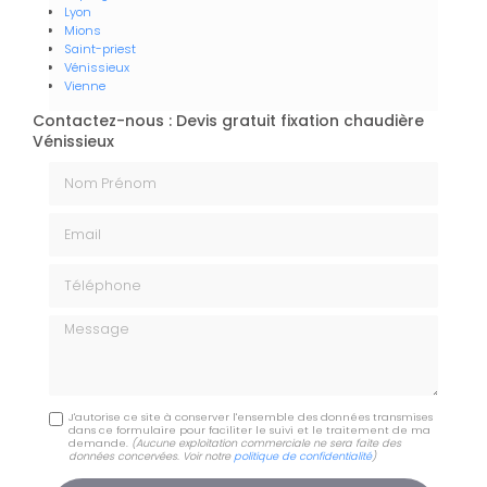
Lyon
Mions
Saint-priest
Vénissieux
Vienne
Contactez-nous : Devis gratuit fixation chaudière
Vénissieux
Nom Prénom
Email
Téléphone
Message
J'autorise ce site à conserver l'ensemble des données transmises
dans ce formulaire pour faciliter le suivi et le traitement de ma
demande.
(Aucune exploitation commerciale ne sera faite des
données concervées. Voir notre
politique de confidentialité
)