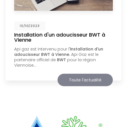
02/10/2023
Nouveau support de communication
web
Api Gaz à Vienne
vous présente son nouveau
support de communication web réalisé par la
société
BIIM COM
. Vous souhaitant une
agréable visite, si vous avez besoin…
Toute l'actualité