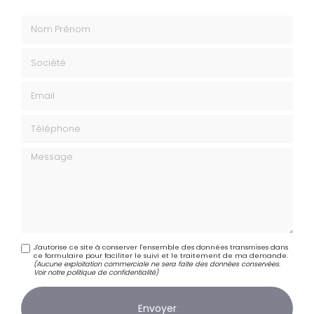
Nom Prénom
Société
Email
Téléphone
Message
J'autorise ce site à conserver l'ensemble des données transmises dans
ce formulaire pour faciliter le suivi et le traitement de ma demande.
(Aucune exploitation commerciale ne sera faite des données conservées.
Voir notre
politique de confidentialité
)