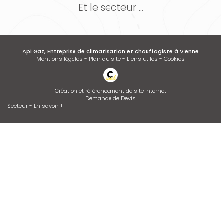
Et le secteur ...
Api Gaz, Entreprise de climatisation et chauffagiste à Vienne
Mentions légales
-
Plan du site
-
Liens utiles
-
Cookies
Création et référencement de site Internet
Demande de Devis
Secteur
-
En savoir +
Api Gaz
Sitemap
Fermer
Entreprise de climatisation et chauffagiste à Vienne
Contrat d’entretien de chaudière
Dépannage de chaudière GAZ ou FIOUL
Entretien de climatisation
Devis d'adoucisseur Talassa sur VIENNE et LYON