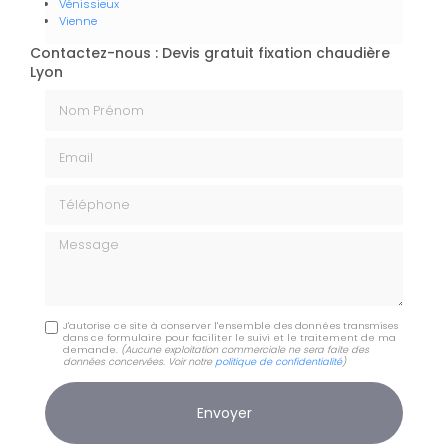
Vénissieux
Vienne
Contactez-nous : Devis gratuit fixation chaudière
Lyon
Nom Prénom
Email
Téléphone
Message
J'autorise ce site à conserver l'ensemble des données transmises
dans ce formulaire pour faciliter le suivi et le traitement de ma
demande.
(Aucune exploitation commerciale ne sera faite des
données concervées. Voir notre
politique de confidentialité
)