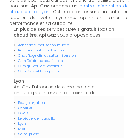
De plus, pour ceux qui désirent une tranquillité d'esprit
continue,
Api Gaz
propose un
contrat d’entretien de
chaudière à Lyon
. Cette option assure un entretien
régulier de votre système, optimisant ainsi sa
performance et sa durabilité.
En plus de ses services :
Devis gratuit fixation
chaudière, Api Gaz
vous propose aussi :
Achat de climatisation murale
Bruit anormal climatisation
Chauffage climatisation réversible
Clim Daikin ne souffle pas
Clim qui coule à l'extérieur
Clim réversible en panne
Lyon
Api Gaz Entreprise de climatisation et
chauffagiste intervient à proximité de :
Bourgoin-jallieu
Condrieu
Givors
Le péage-de-roussillon
Lyon
Mions
Saint-priest