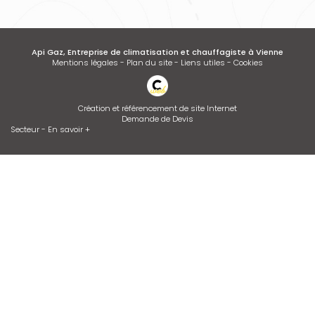
Api Gaz, Entreprise de climatisation et chauffagiste à Vienne
Mentions légales
-
Plan du site
-
Liens utiles
-
Cookies
Création et référencement de site Internet
Demande de Devis
Secteur
-
En savoir +
Api Gaz
Sitemap
Fermer
Entreprise de climatisation et chauffagiste à Vienne
Desembouage d'installation de chauffage radiateurs et plancher
chauffant Isère et Rhône
Dépannage de chaudière GAZ ou FIOUL
Entretien de climatisation
Devis d'adoucisseur Talassa sur VIENNE et LYON
Installation de climatisation