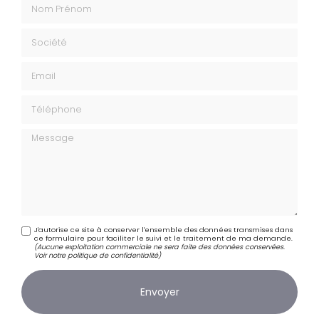
Nom Prénom
Société
Email
Téléphone
Message
J'autorise ce site à conserver l'ensemble des données transmises dans
ce formulaire pour faciliter le suivi et le traitement de ma demande.
(Aucune exploitation commerciale ne sera faite des données conservées.
Voir notre
politique de confidentialité
)