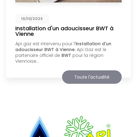
02/10/2023
Nouveau support de communication
web
Api Gaz à Vienne
vous présente son nouveau
support de communication web réalisé par la
société
BIIM COM
. Vous souhaitant une
agréable visite, si vous avez besoin…
Toute l'actualité