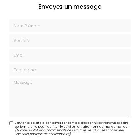
Envoyez un message
Nom Prénom
Société
Email
Téléphone
Message
J'autorise ce site à conserver l'ensemble des données transmises dans
ce formulaire pour faciliter le suivi et le traitement de ma demande.
(Aucune exploitation commerciale ne sera faite des données conservées.
Voir notre
politique de confidentialité
)