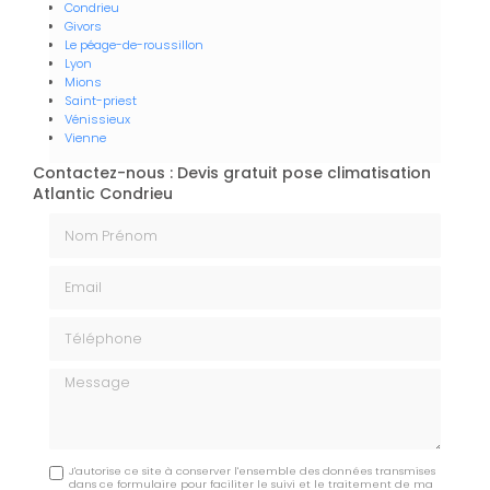
Condrieu
Givors
Le péage-de-roussillon
Lyon
Mions
Saint-priest
Vénissieux
Vienne
Contactez-nous : Devis gratuit pose climatisation
Atlantic Condrieu
Nom Prénom
Email
Téléphone
Message
J'autorise ce site à conserver l'ensemble des données transmises
dans ce formulaire pour faciliter le suivi et le traitement de ma