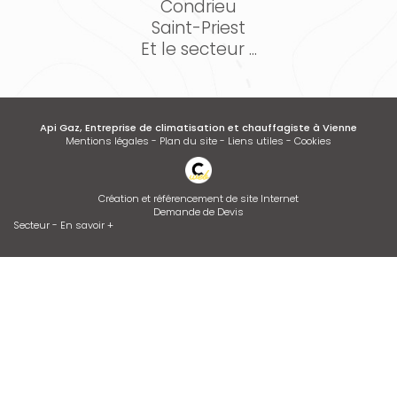
Condrieu
Saint-Priest
Et le secteur ...
Api Gaz, Entreprise de climatisation et chauffagiste à Vienne
Mentions légales
-
Plan du site
-
Liens utiles
-
Cookies
Création et référencement de site Internet
Demande de Devis
Secteur
-
En savoir +
Api Gaz
Sitemap
Fermer
Entreprise de climatisation et chauffagiste à Vienne
Entretien de climatisation
Desembouage d'installation de chauffage radiateurs et plancher
chauffant Isère et Rhône