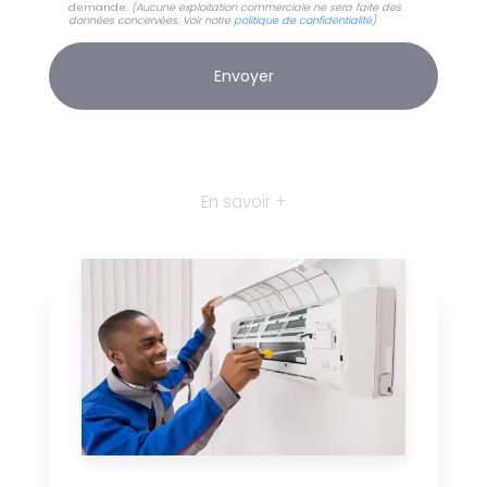
demande.
(Aucune exploitation commerciale ne sera faite des
données concervées. Voir notre
politique de confidentialité
)
En savoir +