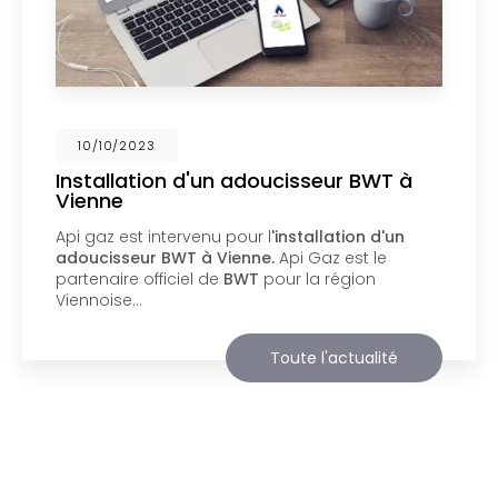
02/10/2023
Nouveau support de communication
web
Api Gaz à Vienne
vous présente son nouveau
support de communication web réalisé par la
société
BIIM COM
. Vous souhaitant une
agréable visite, si vous avez besoin…
Toute l'actualité