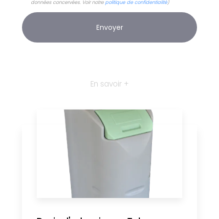
données concervées. Voir notre
politique de confidentialité
)
En savoir +