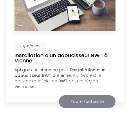
02/10/2023
Nouveau support de communication
web
Api Gaz à Vienne
vous présente son nouveau
support de communication web réalisé par la
société
BIIM COM
. Vous souhaitant une
agréable visite, si vous avez besoin…
Toute l'actualité