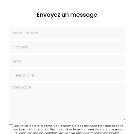
Envoyez un message
Nom Prénom
Société
Email
Téléphone
Message
J'autorise ce site à conserver l'ensemble des données transmises dans
ce formulaire pour faciliter le suivi et le traitement de ma demande.
(Aucune exploitation commerciale ne sera faite des données conservées.