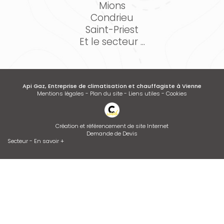
Mions
Condrieu
Saint-Priest
Et le secteur ...
Api Gaz, Entreprise de climatisation et chauffagiste à Vienne
Mentions légales
-
Plan du site
-
Liens utiles
-
Cookies
Création et référencement de site Internet
Demande de Devis
Secteur
-
En savoir +
Api Gaz
Sitemap
Fermer
Entreprise de climatisation et chauffagiste à Vienne
Devis d'adoucisseur Talassa sur VIENNE et LYON
Installation de climatisation