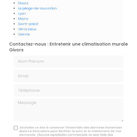
Givors
Le péage-de-roussillon
Lyon
Mions
Saint-priest
Vénissieux
Vienne
Contactez-nous : Entretenir une climatisation murale
Givors
Nom Prénom
Email
Téléphone
Message
J'autorise ce site à conserver l'ensemble des données transmises
dans ce formulaire pour faciliter le suivi et le traitement de ma
demande.
(Aucune exploitation commerciale ne sera faite des