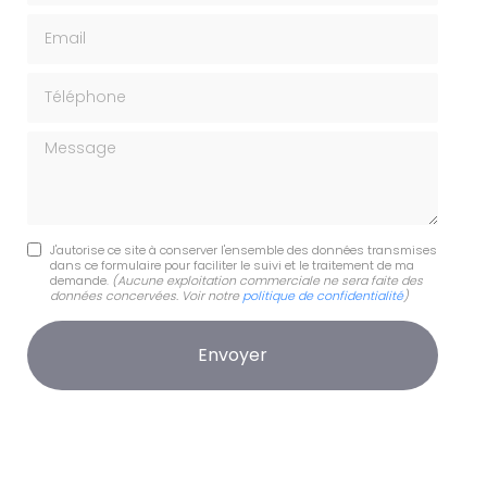
Email
Téléphone
Message
J'autorise ce site à conserver l'ensemble des données transmises
dans ce formulaire pour faciliter le suivi et le traitement de ma
demande.
(Aucune exploitation commerciale ne sera faite des
données concervées. Voir notre
politique de confidentialité
)