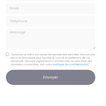
Email
Téléphone
Message
J'autorise ce site à conserver l'ensemble des données transmises
dans ce formulaire pour faciliter le suivi et le traitement de ma
demande.
(Aucune exploitation commerciale ne sera faite des
données concervées. Voir notre
politique de confidentialité
)