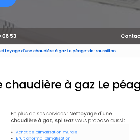
0 06 53
Contac
ettoyage d'une chaudière à gaz Le péage-de-roussillon
 chaudière à gaz Le péa
En plus de ses services :
Nettoyage d'une
chaudière à gaz, Api Gaz
vous propose aussi :
Achat de climatisation murale
Bruit anormal climatisation