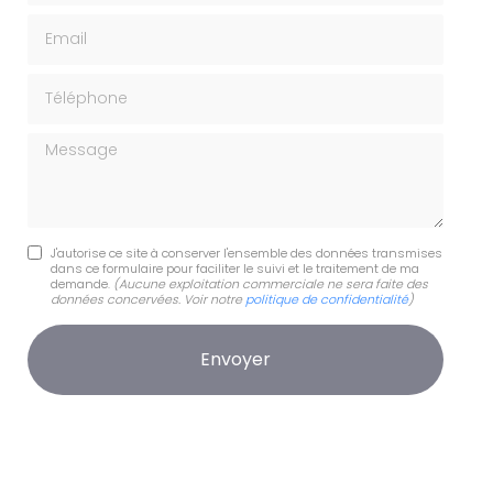
Email
Téléphone
Message
J'autorise ce site à conserver l'ensemble des données transmises
dans ce formulaire pour faciliter le suivi et le traitement de ma
demande.
(Aucune exploitation commerciale ne sera faite des
données concervées. Voir notre
politique de confidentialité
)