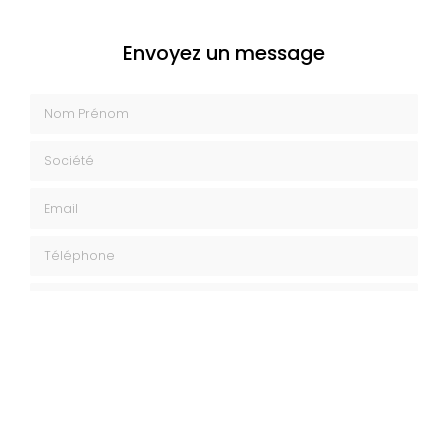
Envoyez un message
Nom Prénom
Société
Email
Téléphone
Message
J'autorise ce site à conserver l'ensemble des données transmises dans
ce formulaire pour faciliter le suivi et le traitement de ma demande.