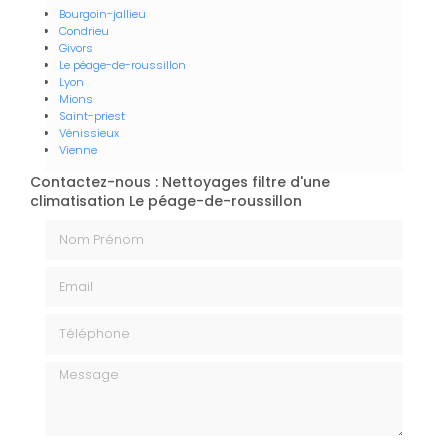
Bourgoin-jallieu
Condrieu
Givors
Le péage-de-roussillon
Lyon
Mions
Saint-priest
Vénissieux
Vienne
Contactez-nous : Nettoyages filtre d'une
climatisation Le péage-de-roussillon
Nom Prénom
Email
Téléphone
Message