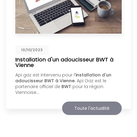
02/10/2023
Nouveau support de communication
web
Api Gaz à Vienne
vous présente son nouveau
support de communication web réalisé par la
société
BIIM COM
. Vous souhaitant une
agréable visite, si vous avez besoin…
Toute l'actualité