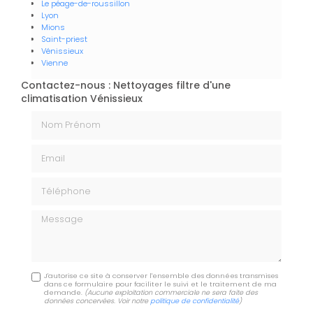
Le péage-de-roussillon
Lyon
Mions
Saint-priest
Vénissieux
Vienne
Contactez-nous : Nettoyages filtre d'une
climatisation Vénissieux
Nom Prénom
Email
Téléphone
Message
J'autorise ce site à conserver l'ensemble des données transmises
dans ce formulaire pour faciliter le suivi et le traitement de ma
demande.
(Aucune exploitation commerciale ne sera faite des
données concervées. Voir notre
politique de confidentialité
)