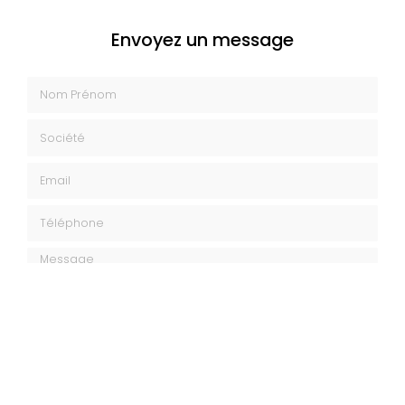
Envoyez un message
Nom Prénom
Société
Email
Téléphone
Message
J'autorise ce site à conserver l'ensemble des données transmises dans
ce formulaire pour faciliter le suivi et le traitement de ma demande.
(Aucune exploitation commerciale ne sera faite des données conservées.