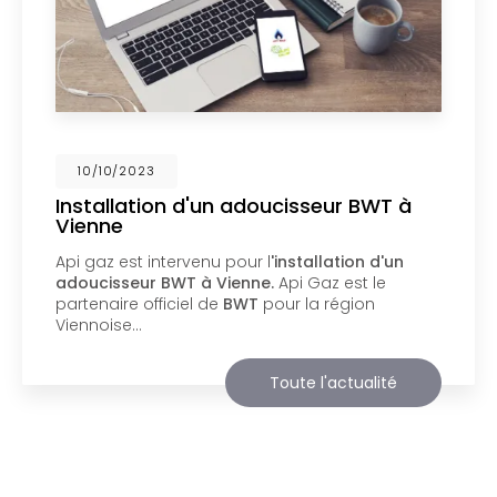
02/10/2023
Nouveau support de communication
web
Api Gaz à Vienne
vous présente son nouveau
support de communication web réalisé par la
société
BIIM COM
. Vous souhaitant une
agréable visite, si vous avez besoin…
Toute l'actualité