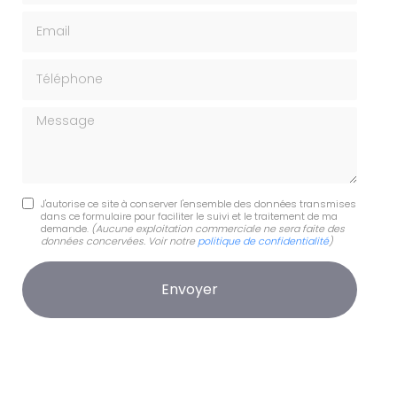
Email
Téléphone
Message
J'autorise ce site à conserver l'ensemble des données transmises
dans ce formulaire pour faciliter le suivi et le traitement de ma
demande.
(Aucune exploitation commerciale ne sera faite des
données concervées. Voir notre
politique de confidentialité
)