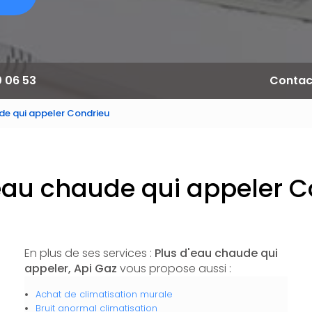
0 06 53
Contac
de qui appeler Condrieu
'eau chaude qui appeler C
En plus de ses services :
Plus d'eau chaude qui
appeler, Api Gaz
vous propose aussi :
Achat de climatisation murale
Bruit anormal climatisation