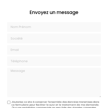
Envoyez un message
Nom Prénom
Société
Email
Téléphone
Message
J'autorise ce site à conserver l'ensemble des données transmises dans
ce formulaire pour faciliter le suivi et le traitement de ma demande.
(Aucune exploitation commerciale ne sera faite des données conservées.