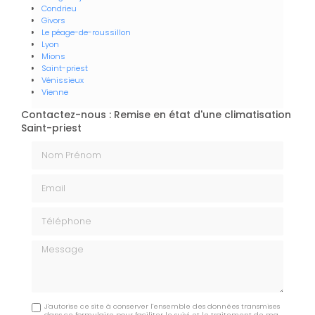
Condrieu
Givors
Le péage-de-roussillon
Lyon
Mions
Saint-priest
Vénissieux
Vienne
Contactez-nous : Remise en état d'une climatisation
Saint-priest
Nom Prénom
Email
Téléphone
Message
J'autorise ce site à conserver l'ensemble des données transmises
dans ce formulaire pour faciliter le suivi et le traitement de ma