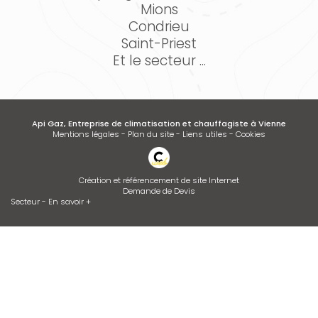
Mions
Condrieu
Saint-Priest
Et le secteur ...
Api Gaz, Entreprise de climatisation et chauffagiste à Vienne
Mentions légales
-
Plan du site
-
Liens utiles
-
Cookies
Création et référencement de site Internet
Demande de Devis
Secteur
-
En savoir +
Api Gaz
Sitemap
Fermer
Entreprise de climatisation et chauffagiste à Vienne
Dépannage de chaudière GAZ ou FIOUL
Desembouage d'installation de chauffage radiateurs et plancher