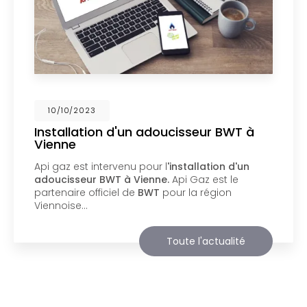
02/10/2023
Nouveau support de communication
web
Api Gaz à Vienne
vous présente son nouveau
support de communication web réalisé par la
société
BIIM COM
. Vous souhaitant une
agréable visite, si vous avez besoin…
Toute l'actualité