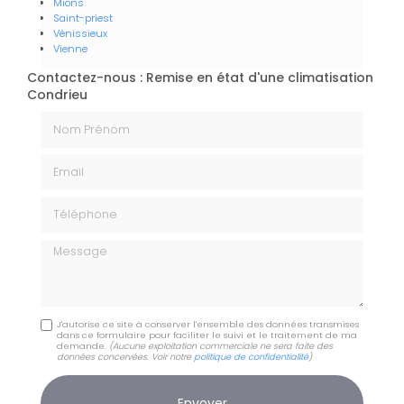
Mions
Saint-priest
Vénissieux
Vienne
Contactez-nous : Remise en état d'une climatisation
Condrieu
Nom Prénom
Email
Téléphone
Message
J'autorise ce site à conserver l'ensemble des données transmises
dans ce formulaire pour faciliter le suivi et le traitement de ma
demande.
(Aucune exploitation commerciale ne sera faite des
données concervées. Voir notre
politique de confidentialité
)