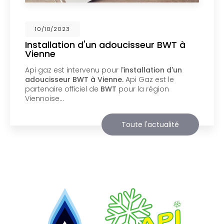
02/10/2023
Nouveau support de communication
web
Api Gaz à Vienne
vous présente son nouveau
support de communication web réalisé par la
société
BIIM COM
. Vous souhaitant une
agréable visite, si vous avez besoin…
Toute l'actualité