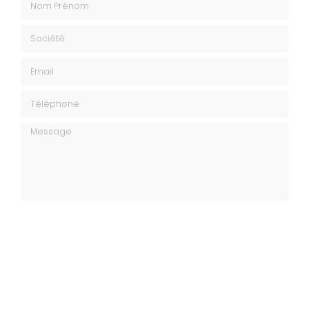
Société
Email
Téléphone
Message
J'autorise ce site à conserver l'ensemble des données transmises dans
ce formulaire pour faciliter le suivi et le traitement de ma demande.
(Aucune exploitation commerciale ne sera faite des données conservées.
Voir notre
politique de confidentialité
)