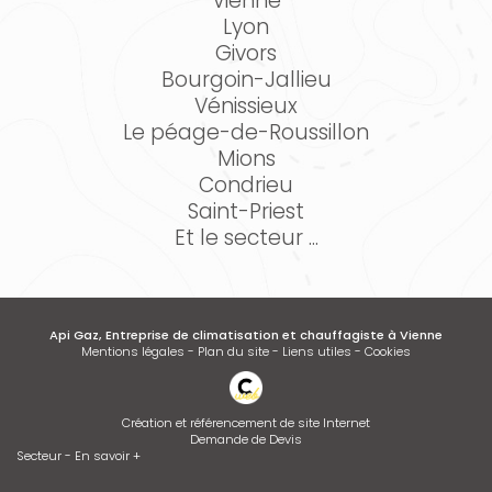
Vienne
Lyon
Givors
Bourgoin-Jallieu
Vénissieux
Le péage-de-Roussillon
Mions
Condrieu
Saint-Priest
Et le secteur ...
Api Gaz, Entreprise de climatisation et chauffagiste à Vienne
Mentions légales
-
Plan du site
-
Liens utiles
-
Cookies
Création et référencement de site Internet
Demande de Devis
Secteur
-
En savoir +
Api Gaz
Sitemap