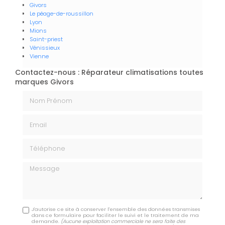
Givors
Le péage-de-roussillon
Lyon
Mions
Saint-priest
Vénissieux
Vienne
Contactez-nous : Réparateur climatisations toutes
marques Givors
Nom Prénom
Email
Téléphone
Message
J'autorise ce site à conserver l'ensemble des données transmises
dans ce formulaire pour faciliter le suivi et le traitement de ma
demande.
(Aucune exploitation commerciale ne sera faite des