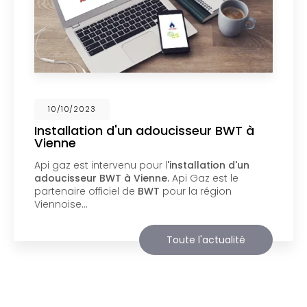
02/10/2023
Nouveau support de communication
web
Api Gaz à Vienne
vous présente son nouveau
support de communication web réalisé par la
société
BIIM COM
. Vous souhaitant une
agréable visite, si vous avez besoin…
Toute l'actualité