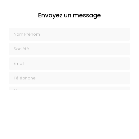
Envoyez un message
Nom Prénom
Société
Email
Téléphone
Message
J'autorise ce site à conserver l'ensemble des données transmises dans
ce formulaire pour faciliter le suivi et le traitement de ma demande.
(Aucune exploitation commerciale ne sera faite des données conservées.