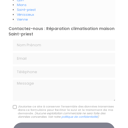
Lyon
Mions
Saint-priest
Vénissieux
Vienne
Contactez-nous : Réparation climatisation maison
Saint-priest
Nom Prénom
Email
Téléphone
Message
J'autorise ce site à conserver l'ensemble des données transmises
dans ce formulaire pour faciliter le suivi et le traitement de ma
demande.
(Aucune exploitation commerciale ne sera faite des
données concervées. Voir notre
politique de confidentialité
)