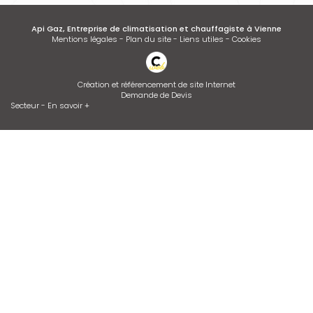
Api Gaz, Entreprise de climatisation et chauffagiste à Vienne
Mentions légales
-
Plan du site
-
Liens utiles
-
Cookies
Création et référencement de site Internet
Demande de Devis
Secteur
-
En savoir +
Api Gaz
Sitemap
Fermer
Entreprise de climatisation et chauffagiste à Vienne
Devis d'adoucisseur Talassa sur VIENNE et LYON
Dépannage de chaudière GAZ ou FIOUL
Contrat d’entretien de chaudière
Installation de climatisation
Entretien de climatisation
Desembouage d'installation de chauffage radiateurs et plancher
chauffant Isère et Rhône