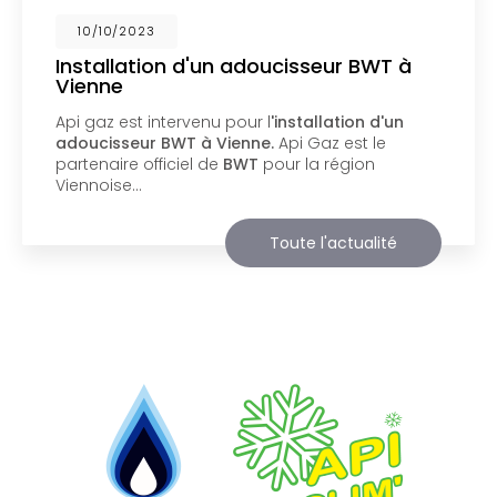
02/10/2023
Nouveau support de communication
web
Api Gaz à Vienne
vous présente son nouveau
support de communication web réalisé par la
société
BIIM COM
. Vous souhaitant une
agréable visite, si vous avez besoin…
Toute l'actualité