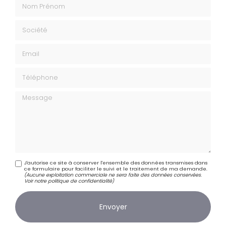
Nom Prénom
Société
Email
Téléphone
Message
J'autorise ce site à conserver l'ensemble des données transmises dans
ce formulaire pour faciliter le suivi et le traitement de ma demande.
(Aucune exploitation commerciale ne sera faite des données conservées.
Voir notre
politique de confidentialité
)