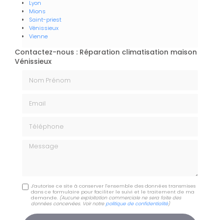
Lyon
Mions
Saint-priest
Vénissieux
Vienne
Contactez-nous : Réparation climatisation maison
Vénissieux
Nom Prénom
Email
Téléphone
Message
J'autorise ce site à conserver l'ensemble des données transmises
dans ce formulaire pour faciliter le suivi et le traitement de ma
demande.
(Aucune exploitation commerciale ne sera faite des
données concervées. Voir notre
politique de confidentialité
)