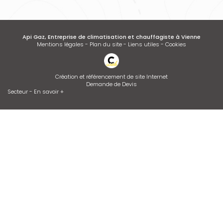
Api Gaz, Entreprise de climatisation et chauffagiste à Vienne
Mentions légales
-
Plan du site
-
Liens utiles
-
Cookies
Création et référencement de site Internet
Demande de Devis
Secteur
-
En savoir +
Api Gaz
Sitemap
Fermer
Entreprise de climatisation et chauffagiste à Vienne
Contrat d’entretien de chaudière
Entretien de climatisation
Dépannage de chaudière GAZ ou FIOUL
Devis d'adoucisseur Talassa sur VIENNE et LYON
Desembouage d'installation de chauffage radiateurs et plancher
chauffant Isère et Rhône