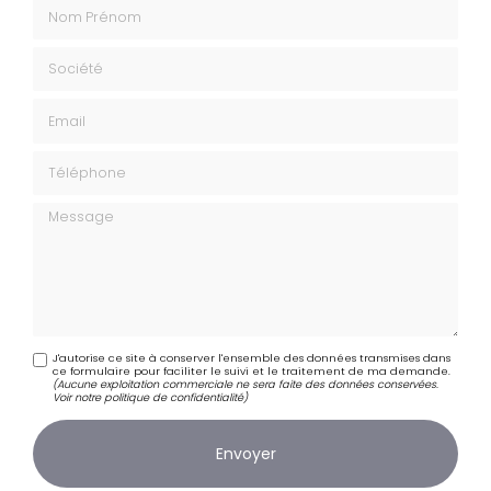
Nom Prénom
Société
Email
Téléphone
Message
J'autorise ce site à conserver l'ensemble des données transmises dans
ce formulaire pour faciliter le suivi et le traitement de ma demande.
(Aucune exploitation commerciale ne sera faite des données conservées.
Voir notre
politique de confidentialité
)