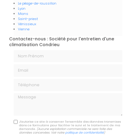
Le péage-de-roussillon
Lyon
Mions
Saint-priest
Vénissieux
Vienne
Contactez-nous : Société pour l'entretien d'une
climatisation Condrieu
Nom Prénom
Email
Téléphone
Message
J'autorise ce site à conserver l'ensemble des données transmises
dans ce formulaire pour faciliter le suivi et le traitement de ma
demande.
(Aucune exploitation commerciale ne sera faite des
données concervées. Voir notre
politique de confidentialité
)