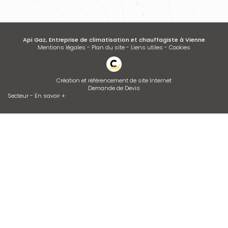
Api Gaz, Entreprise de climatisation et chauffagiste à Vienne
Mentions légales
-
Plan du site
-
Liens utiles
-
Cookies
Création et référencement de site Internet
Demande de Devis
Secteur
-
En savoir +
Api Gaz
Sitemap
Fermer
Entreprise de climatisation et chauffagiste à Vienne
Desembouage d'installation de chauffage radiateurs et plancher
chauffant Isère et Rhône
Dépannage de chaudière GAZ ou FIOUL
Contrat d’entretien de chaudière
Entretien de climatisation
Devis d'adoucisseur Talassa sur VIENNE et LYON