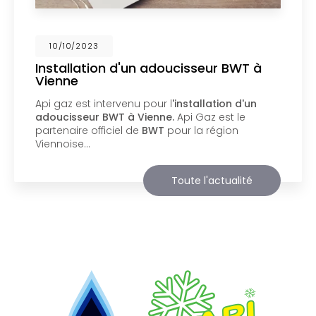
02/10/2023
Nouveau support de communication
web
Api Gaz à Vienne
vous présente son nouveau
support de communication web réalisé par la
société
BIIM COM
. Vous souhaitant une
agréable visite, si vous avez besoin…
Toute l'actualité