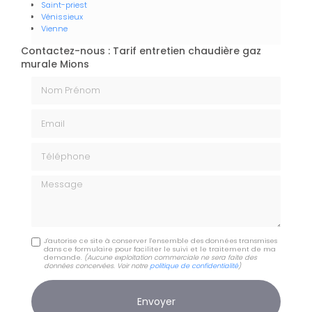
Saint-priest
Vénissieux
Vienne
Contactez-nous : Tarif entretien chaudière gaz
murale Mions
Nom Prénom
Email
Téléphone
Message
J'autorise ce site à conserver l'ensemble des données transmises
dans ce formulaire pour faciliter le suivi et le traitement de ma
demande.
(Aucune exploitation commerciale ne sera faite des
données concervées. Voir notre
politique de confidentialité
)