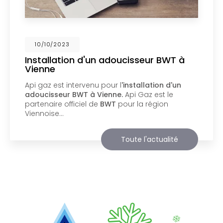
02/10/2023
Nouveau support de communication
web
Api Gaz à Vienne
vous présente son nouveau
support de communication web réalisé par la
société
BIIM COM
. Vous souhaitant une
agréable visite, si vous avez besoin…
Toute l'actualité