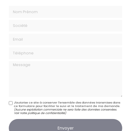
Nom Prénom
Société
Email
Téléphone
Message
J'autorise ce site à conserver l'ensemble des données transmises dans
ce formulaire pour faciliter le suivi et le traitement de ma demande.
(Aucune exploitation commerciale ne sera faite des données conservées.
Voir notre
politique de confidentialité
)