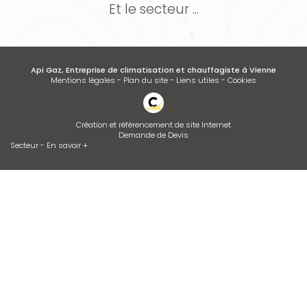
Et le secteur ...
Api Gaz, Entreprise de climatisation et chauffagiste à Vienne
Mentions légales
-
Plan du site
-
Liens utiles
-
Cookies
Création et référencement de site Internet
Demande de Devis
Secteur
-
En savoir +
Api Gaz
Sitemap
Fermer
Entreprise de climatisation et chauffagiste à Vienne
Installation de climatisation
Entretien de climatisation
Contrat d’entretien de chaudière
Dépannage de chaudière GAZ ou FIOUL