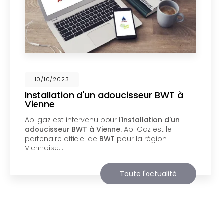
02/10/2023
Nouveau support de communication
web
Api Gaz à Vienne
vous présente son nouveau
support de communication web réalisé par la
société
BIIM COM
. Vous souhaitant une
agréable visite, si vous avez besoin…
Toute l'actualité