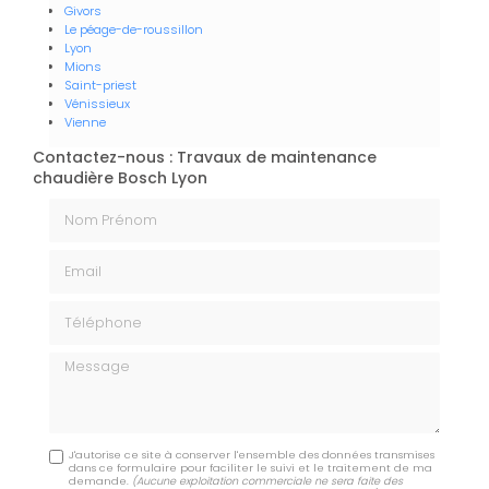
Givors
Le péage-de-roussillon
Lyon
Mions
Saint-priest
Vénissieux
Vienne
Contactez-nous : Travaux de maintenance
chaudière Bosch Lyon
Nom Prénom
Email
Téléphone
Message
J'autorise ce site à conserver l'ensemble des données transmises
dans ce formulaire pour faciliter le suivi et le traitement de ma
demande.
(Aucune exploitation commerciale ne sera faite des