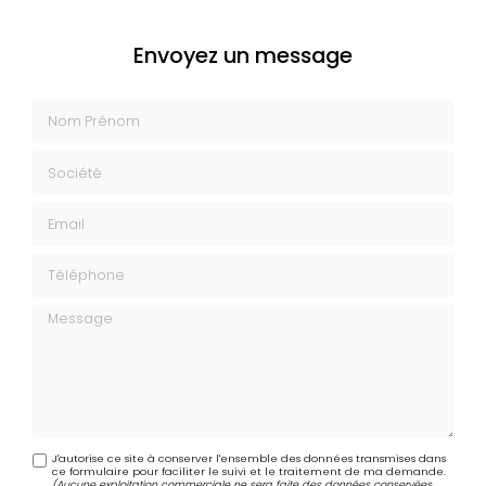
Envoyez un message
Nom Prénom
Société
Email
Téléphone
Message
J'autorise ce site à conserver l'ensemble des données transmises dans
ce formulaire pour faciliter le suivi et le traitement de ma demande.
(Aucune exploitation commerciale ne sera faite des données conservées.