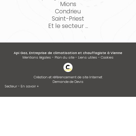
Mions
Condrieu
Saint-Priest
Et le secteur ...
Api Gaz, Entreprise de climatisation et chauffagiste à Vienne
Mentions légales
-
Plan du site
-
Liens utiles
-
Cookies
Création et référencement de site Internet
Demande de Devis
Secteur
-
En savoir +
Api Gaz
Sitemap
Fermer
Entreprise de climatisation et chauffagiste à Vienne
Devis d'adoucisseur Talassa sur VIENNE et LYON
Installation de climatisation