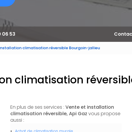
0 06 53
Contac
installation climatisation réversible Bourgoin-jallieu
ion climatisation réversib
En plus de ses services :
Vente et installation
climatisation réversible, Api Gaz
vous propose
aussi :
Achat de climatisation murale