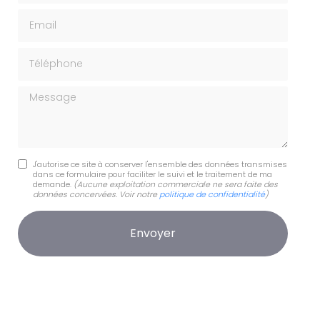
Email
Téléphone
Message
J'autorise ce site à conserver l'ensemble des données transmises
dans ce formulaire pour faciliter le suivi et le traitement de ma
demande.
(Aucune exploitation commerciale ne sera faite des
données concervées. Voir notre
politique de confidentialité
)