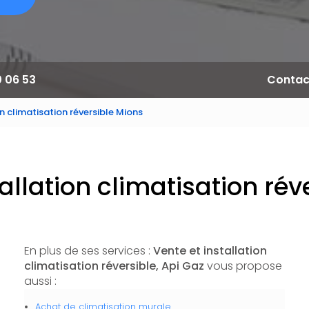
0 06 53
Contac
on climatisation réversible Mions
tallation climatisation rév
En plus de ses services :
Vente et installation
climatisation réversible, Api Gaz
vous propose
aussi :
Achat de climatisation murale