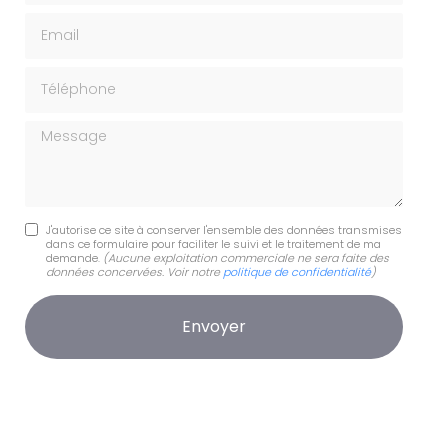
Email
Téléphone
Message
J'autorise ce site à conserver l'ensemble des données transmises
dans ce formulaire pour faciliter le suivi et le traitement de ma
demande.
(Aucune exploitation commerciale ne sera faite des
données concervées. Voir notre
politique de confidentialité
)