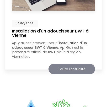
02/10/2023
Nouveau support de communication
web
Api Gaz à Vienne
vous présente son nouveau
support de communication web réalisé par la
société
BIIM COM
. Vous souhaitant une
agréable visite, si vous avez besoin…
Toute l'actualité