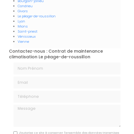
Bourgoin-jallieu
Condrieu
Givors
Le péage-de-roussillon
Lyon
Mions
Saint-priest
Vénissieux
Vienne
Contactez-nous : Contrat de maintenance
climatisation Le péage-de-roussillon
Nom Prénom
Email
Téléphone
Message
J'autorise ce site à conserver l'ensemble des données transmises