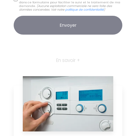
dans ce formulaire pour faciliter le suivi et le traitement de ma
demande.
(Aucune exploitation commerciale ne sera faite des
données concervées. Voir notre
politique de confidentialité
)
En savoir +