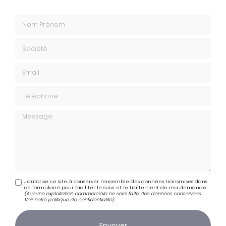
Nom Prénom
Société
Email
Téléphone
Message
J'autorise ce site à conserver l'ensemble des données transmises dans
ce formulaire pour faciliter le suivi et le traitement de ma demande.
(Aucune exploitation commerciale ne sera faite des données conservées.
Voir notre
politique de confidentialité
)