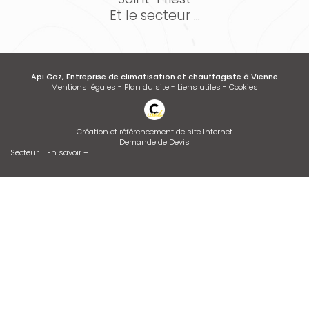
Et le secteur ...
Api Gaz, Entreprise de climatisation et chauffagiste à Vienne
Mentions légales
-
Plan du site
-
Liens utiles
-
Cookies
Création et référencement de site Internet
Demande de Devis
Secteur
-
En savoir +
Api Gaz
Sitemap
Fermer
Entreprise de climatisation et chauffagiste à Vienne
Devis d'adoucisseur Talassa sur VIENNE et LYON
Desembouage d'installation de chauffage radiateurs et plancher
chauffant Isère et Rhône
Installation de climatisation