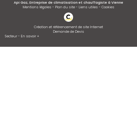
Api Gaz, Entreprise de climatisation et chauffagiste à Vienne
Mentions légales
-
Plan du site
-
Liens utiles
-
Cookies
Création et référencement de site Internet
Demande de Devis
Secteur
-
En savoir +
Api Gaz
Sitemap
Fermer
Entreprise de climatisation et chauffagiste à Vienne
Dépannage de chaudière GAZ ou FIOUL
Entretien de climatisation
Installation de climatisation
Contrat d’entretien de chaudière
Desembouage d'installation de chauffage radiateurs et plancher
chauffant Isère et Rhône
Devis d'adoucisseur Talassa sur VIENNE et LYON
Zone géographique