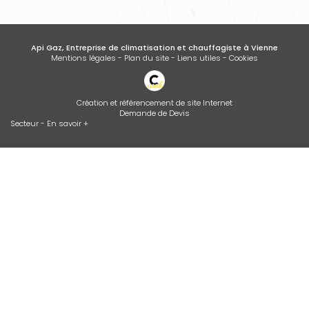
Api Gaz, Entreprise de climatisation et chauffagiste à Vienne
Mentions légales
-
Plan du site
-
Liens utiles
-
Cookies
Création et référencement de site Internet
Demande de Devis
Secteur
-
En savoir +
Api Gaz
Sitemap
Fermer
Entreprise de climatisation et chauffagiste à Vienne
Dépannage de chaudière GAZ ou FIOUL
Entretien de climatisation
Installation de climatisation
Devis d'adoucisseur Talassa sur VIENNE et LYON
Desembouage d'installation de chauffage radiateurs et plancher
chauffant Isère et Rhône