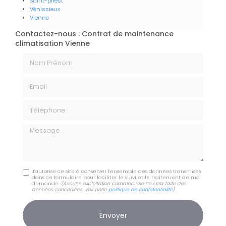
Saint-priest
Vénissieux
Vienne
Contactez-nous : Contrat de maintenance
climatisation Vienne
Nom Prénom
Email
Téléphone
Message
J'autorise ce site à conserver l'ensemble des données transmises
dans ce formulaire pour faciliter le suivi et le traitement de ma
demande.
(Aucune exploitation commerciale ne sera faite des
données concervées. Voir notre
politique de confidentialité
)