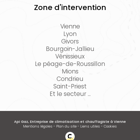
Zone d'intervention
Vienne
Lyon
Givors
Bourgoin-Jallieu
Vénissieux
Le péage-de-Roussillon
Mions
Condrieu
Saint-Priest
Et le secteur ...
Api Gaz, Entreprise de climatisation et chauffagiste à Vienne
Mentions légales
-
Plan du site
-
Liens utiles
-
Cookies