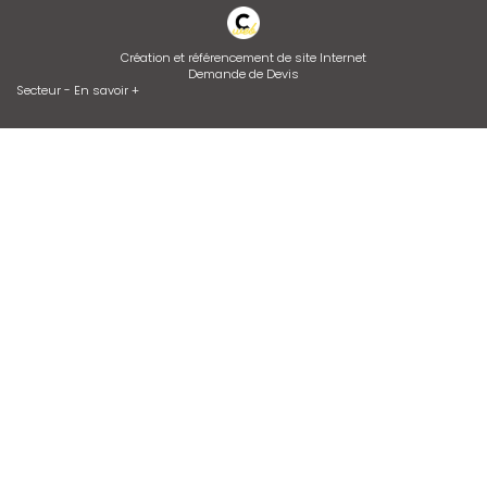
Création et référencement de site Internet
Demande de Devis
Secteur
-
En savoir +
Api Gaz
Sitemap
Fermer
Entreprise de climatisation et chauffagiste à Vienne
Devis d'adoucisseur Talassa sur VIENNE et LYON
Dépannage de chaudière GAZ ou FIOUL
Desembouage d'installation de chauffage radiateurs et plancher
chauffant Isère et Rhône
Contrat d’entretien de chaudière
Installation de climatisation
Entretien de climatisation
Zone géographique
Bourgoin-jallieu