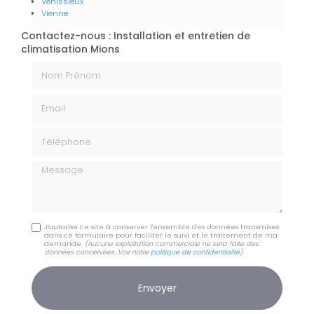
Vénissieux
Vienne
Contactez-nous : Installation et entretien de
climatisation Mions
Nom Prénom
Email
Téléphone
Message
J'autorise ce site à conserver l'ensemble des données transmises
dans ce formulaire pour faciliter le suivi et le traitement de ma
demande.
(Aucune exploitation commerciale ne sera faite des
données concervées. Voir notre
politique de confidentialité
)