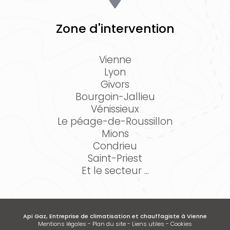
Zone d'intervention
Vienne
Lyon
Givors
Bourgoin-Jallieu
Vénissieux
Le péage-de-Roussillon
Mions
Condrieu
Saint-Priest
Et le secteur ...
Api Gaz, Entreprise de climatisation et chauffagiste à Vienne
Mentions légales
-
Plan du site
-
Liens utiles
-
Cookies